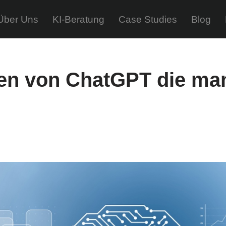
Über Uns
KI-Beratung
Case Studies
Blog
en von ChatGPT die ma