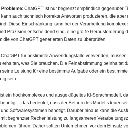
e Probleme
: ChatGPT ist nur begrenzt empfindlich gegenüber Ti
kann auch technisch korrekte Antworten produzieren, die aber 
 sind. Diese Einschränkung kann bei der Verarbeitung komplexer
und Präzision entscheidend sind, eine große Herausforderung da
um die von ChatGPT generierten Daten zu überprüfen.
 ChatGPT für bestimmte Anwendungsfälle verwenden, müssen 
 erhalten, was Sie brauchen. Die Feinabstimmung beinhaltet d
seine Leistung für eine bestimmte Aufgabe oder ein bestimmtes
dig sein.
ist ein hochkomplexes und ausgeklügeltes KI-Sprachmodell, da
benötigt – das bedeutet, dass der Betrieb des Modells teuer se
 und Softwaresystemen benötigt. Darüber hinaus kann die Aus
t begrenzter Rechenleistung zu langsameren Verarbeitungsz
oblemen führen. Daher sollten Unternehmen vor dem Einsatz v