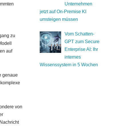
timmten
Unternehmen
jetzt auf On-Premise KI
umsteigen müssen
Vom Schatten-
gang zu
GPT zum Secure
Modell
Enterprise AI: Ihr
en auf
internes
Wissenssystem in 5 Wochen
ne genaue
f komplexe
sondere von
er
Nachricht