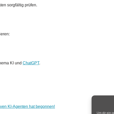
n sorgfältig prüfen.
ieren:
Thema KI und
ChatGPT
.
tiven KI-Agenten hat begonnen!
Um dir ein o