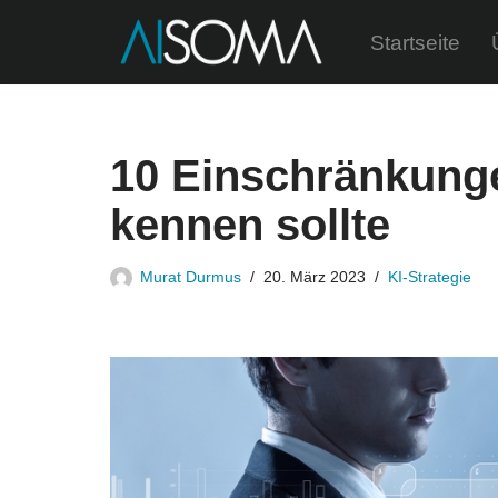
Startseite
Zum
Inhalt
springen
10 Einschränkung
kennen sollte
Murat Durmus
20. März 2023
KI-Strategie