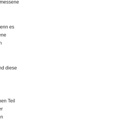
gemessene
wenn es
ene
n
nd diese
en Teil
er
in