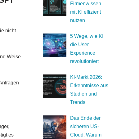
tGPT
Firmenwissen
mit KI effizient
nutzen
ie nicht
5 Wege, wie KI
.
die User
Experience
 und Weise
revolutioniert
KI-Markt 2026:
 Anfragen
Erkenntnisse aus
Studien und
Trends
Das Ende der
nger,
sicheren US-
tigt es
Cloud: Warum